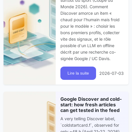
surtout du sport (Coupe du
Monde 2026). Comment
Discover amorce un item «
chaud pour l'humain mais froid
pour le modèle » : choisir les
bons premiers profils, collecter
vite des signaux, et le rôle
possible d'un LLM en offline
décrit par une recherche co-
signée Google / UC Davis.
2026-07-03
Lire la suite
Google Discover and cold-
start: how fresh articles
can get tested in the feed
A very telling Discover label,
`coldstartcard.f`, observed for
only ~48 h (April 21-22, 2026)