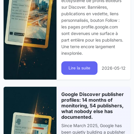
écosystème de profils éditeurs
sur Discover. Bannières,
publications en vedette, liens
personnalisés, bouton Follow :
les pages profile.google.com
sont devenues une surface à
part entière pour les publishers.
Une terre encore largement
inexplorée.
2026-05-12
Lire la suite
Google Discover publisher
profiles: 14 months of
monitoring, 54 publishers,
what nobody else has
documented.
Since March 2025, Google has
been quietly building a publisher