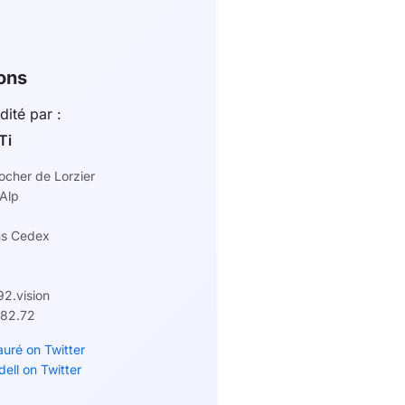
ons
dité par :
Ti
ocher de Lorzier
'Alp
ns Cedex
92.vision
.82.72
auré on Twitter
ell on Twitter