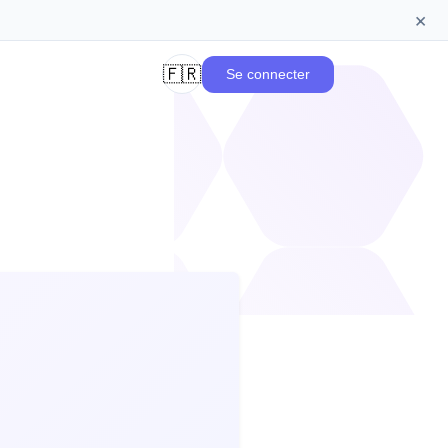
×
🇫🇷
Se connecter